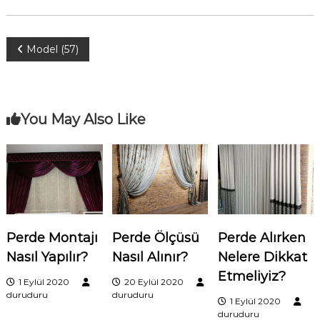
Y
Model (57)
a
z
You May Also Like
ı
g
e
Perde Montajı
Perde Ölçüsü
Perde Alırken
z
Nasıl Yapılır?
Nasıl Alınır?
Nelere Dikkat
i
Etmeliyiz?
1 Eylül 2020
20 Eylül 2020
duruduru
duruduru
1 Eylül 2020
n
duruduru