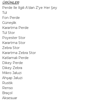
ÜRÜNLER
m
Perde İle İlgili A’dan Z’ye Her Şey
Tül
e
Fon Perde
Güneşlik
s
Karartma Perde
Tül Stor
i
Poyester Stor
Karartma Stor
Zebra Stor
Karartma Zebra Stor
Katlamalı Perde
Dikey Perde
Dikey Zebra
Mikro Jaluzi
Ahşap Jaluzi
Rustik
Renso
Braçol
Aksesuar