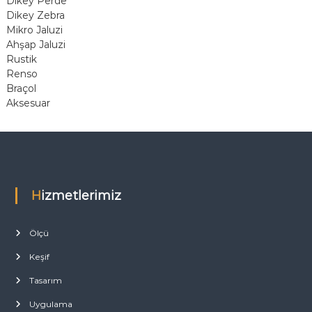
Dikey Perde
Dikey Zebra
Mikro Jaluzi
Ahşap Jaluzi
Rustik
Renso
Braçol
Aksesuar
Hizmetlerimiz
Ölçü
Keşif
Tasarım
Uygulama