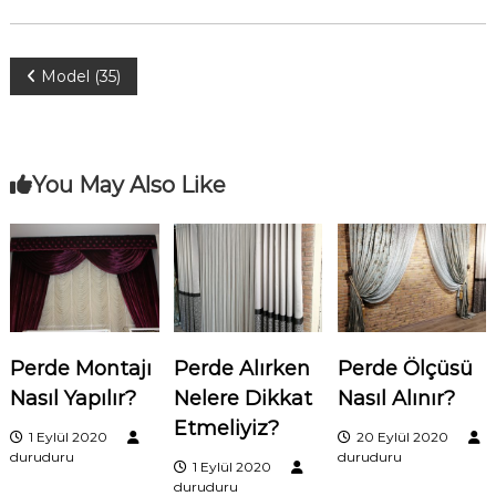
Y
Model (35)
a
z
You May Also Like
ı
g
e
Perde Montajı
Perde Alırken
Perde Ölçüsü
z
Nasıl Yapılır?
Nelere Dikkat
Nasıl Alınır?
i
Etmeliyiz?
1 Eylül 2020
20 Eylül 2020
duruduru
duruduru
1 Eylül 2020
n
duruduru