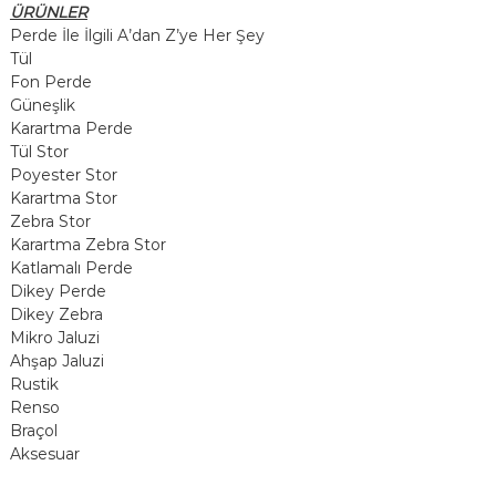
ÜRÜNLER
m
Perde İle İlgili A’dan Z’ye Her Şey
Tül
e
Fon Perde
Güneşlik
s
Karartma Perde
Tül Stor
i
Poyester Stor
Karartma Stor
Zebra Stor
Karartma Zebra Stor
Katlamalı Perde
Dikey Perde
Dikey Zebra
Mikro Jaluzi
Ahşap Jaluzi
Rustik
Renso
Braçol
Aksesuar