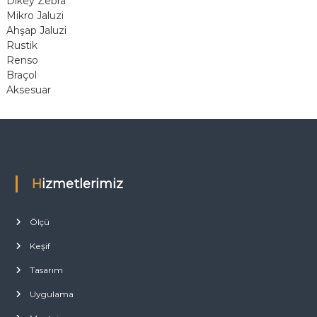
Dikey Zebra
Mikro Jaluzi
Ahşap Jaluzi
Rustik
Renso
Braçol
Aksesuar
Hizmetlerimiz
Ölçü
Keşif
Tasarım
Uygulama