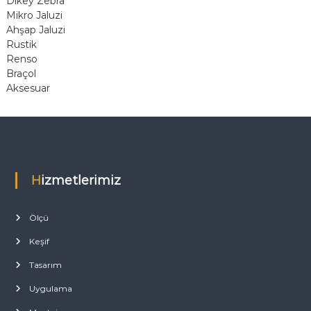
Dikey Zebra
Mikro Jaluzi
Ahşap Jaluzi
Rustik
Renso
Braçol
Aksesuar
Hizmetlerimiz
Ölçü
Keşif
Tasarım
Uygulama