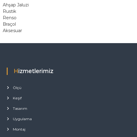
Ahşap Jaluzi
Rustik
Renso
Braçol
Aksesuar
Hizmetlerimiz
Ölçü
Keşif
Tasarım
Uygulama
Montaj