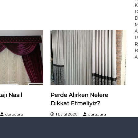
K
D
D
M
A
R
R
B
A
jı Nasıl
Perde Alırken Nelere
Dikkat Etmeliyiz?
duruduru
1 Eylül 2020
duruduru