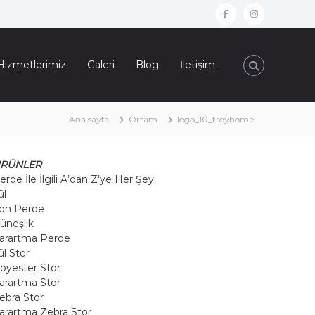
f
i
a
n
c
s
Hizmetlerimiz
Galeri
Blog
İletişim
e
t
b
a
Ana sayfa
Ortam
logo_10_troyhome
o
g
o
r
k
a
RÜNLER
erde İle İlgili A’dan Z’ye Her Şey
m
ül
on Perde
üneşlik
arartma Perde
ül Stor
oyester Stor
arartma Stor
ebra Stor
arartma Zebra Stor