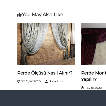
a
z
You May Also Like
ı
g
e
z
i
Perde Ölçüsü Nasıl Alınır?
Perde Monta
n
Yapılır?
20 Eylül 2020
duruduru
m
1 Eylül 2020
e