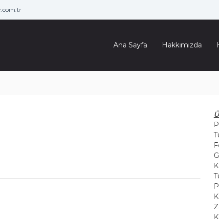
.com.tr
Ana Sayfa
Hakkımızda
Ü
P
T
F
G
K
T
P
K
Z
K