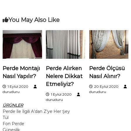
a
z
You May Also Like
ı
g
e
Perde Montajı
Perde Alırken
Perde Ölçüsü
z
Nasıl Yapılır?
Nelere Dikkat
Nasıl Alınır?
i
Etmeliyiz?
1 Eylül 2020
20 Eylül 2020
duruduru
duruduru
1 Eylül 2020
n
duruduru
ÜRÜNLER
m
Perde İle İlgili A’dan Z’ye Her Şey
Tül
e
Fon Perde
Güneşlik