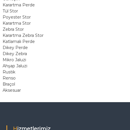
s
Karartma Perde
Tül Stor
i
Poyester Stor
Karartma Stor
Zebra Stor
Karartma Zebra Stor
Katlamalı Perde
Dikey Perde
Dikey Zebra
Mikro Jaluzi
Ahşap Jaluzi
Rustik
Renso
Braçol
Aksesuar
Hizmetlerimiz